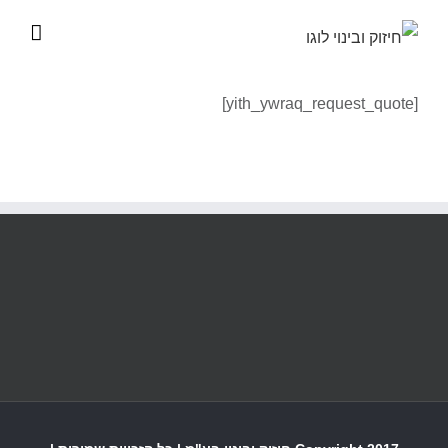
לג
תוכן
[yith_ywraq_request_quote]