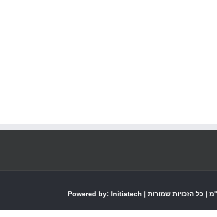
עוזיאל 120 רמת גן
חיזוק ותוספות - 
המשך ק
Initiatech