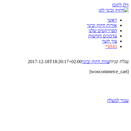
דלג לתוכן
ראשי
אודות חיזוק ובינוי
הפרויקטים שלנו
עדכונים וחדשות
צור קשר
6945*
עגלת קניות
צוות חיזוק ובינוי
2017-12-18T18:20:17+02:00
[woocommerce_cart]
Copyright 2017 חיזוק ובינוי בע"מ | כל הזכויות שמורות |
Powered by:
Initiatech
עבור למעלה