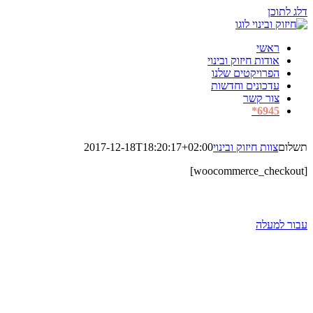
דלג לתוכן
ראשי
אודות חיזוק ובינוי
הפרויקטים שלנו
עדכונים וחדשות
צור קשר
6945*
תשלום
צוות חיזוק ובינוי
2017-12-18T18:20:17+02:00
[woocommerce_checkout]
Copyright 2017 חיזוק ובינוי בע"מ | כל הזכויות שמורות | Powered by:
ech
עבור למעלה